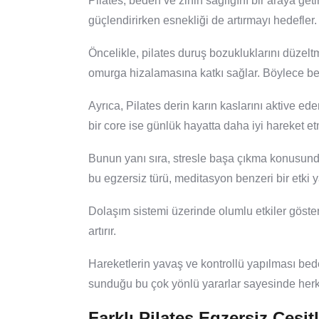
Pilates, beden ve zihin sağlığını bir araya geti
güçlendirirken esnekliği de artırmayı hedefler.
Öncelikle, pilates duruş bozukluklarını düzel
omurga hizalamasına katkı sağlar. Böylece bel v
Ayrıca, Pilates derin karın kaslarını aktive e
bir core ise günlük hayatta daha iyi hareket et
Bunun yanı sıra, stresle başa çıkma konusund
bu egzersiz türü, meditasyon benzeri bir etki ya
Dolaşım sistemi üzerinde olumlu etkiler göster
artırır.
Hareketlerin yavaş ve kontrollü yapılması beden
sunduğu bu çok yönlü yararlar sayesinde herke
Farklı Pilates Egzersiz Çeşitl