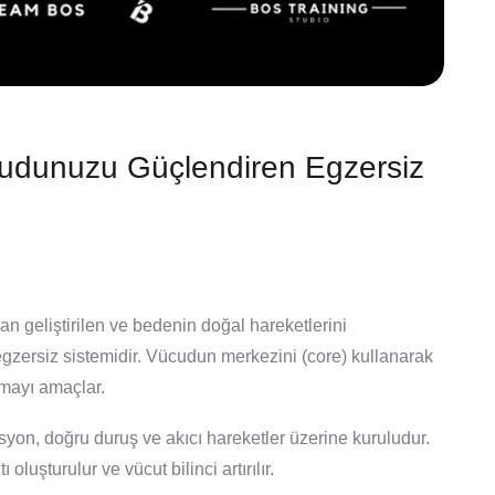
ücudunuzu Güçlendiren Egzersiz
an geliştirilen ve bedenin doğal hareketlerini
zersiz sistemidir. Vücudun merkezini (core) kullanarak
rmayı amaçlar.
syon, doğru duruş ve akıcı hareketler üzerine kuruludur.
luşturulur ve vücut bilinci artırılır.