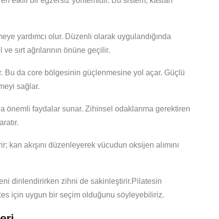
ren etkili bir egzersiz yöntemidir. Bu sistem, kasları
tmeye yardımcı olur. Düzenli olarak uygulandığında
e sırt ağrılarının önüne geçilir.
der. Bu da core bölgesinin güçlenmesine yol açar. Güçlü
meyi sağlar.
a önemli faydalar sunar. Zihinsel odaklanma gerektiren
ratır.
ir; kan akışını düzenleyerek vücudun oksijen alımını
i dinlendirirken zihni de sakinleştirir.Pilatesin
s için uygun bir seçim olduğunu söyleyebiliriz.
eri