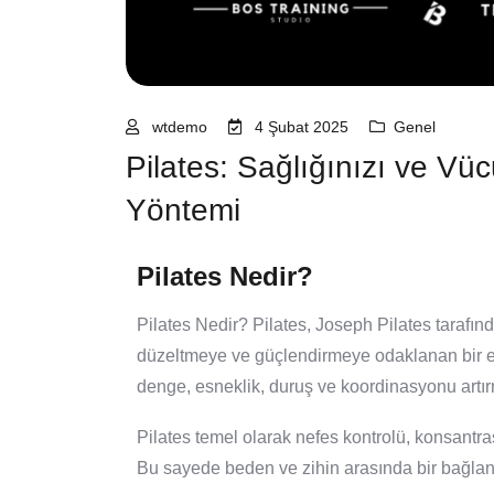
wtdemo
4 Şubat 2025
Genel
Pilates: Sağlığınızı ve V
Yöntemi
Pilates Nedir?
Pilates Nedir? Pilates, Joseph Pilates tarafınd
düzeltmeye ve güçlendirmeye odaklanan bir eg
denge, esneklik, duruş ve koordinasyonu artı
Pilates temel olarak nefes kontrolü, konsantra
Bu sayede beden ve zihin arasında bir bağlantı o