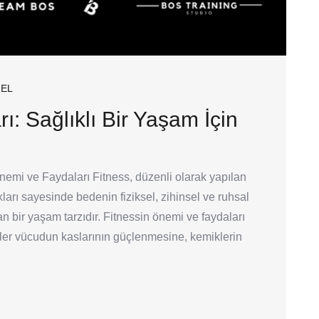
EL
rı: Sağlıklı Bir Yaşam İçin
nemi ve Faydaları Fitness, düzenli olarak yapılan
kları sayesinde bedenin fiziksel, zihinsel ve ruhsal
n bir yaşam tarzıdır. Fitnessin önemi ve faydaları
zler vücudun kaslarının güçlenmesine, kemiklerin