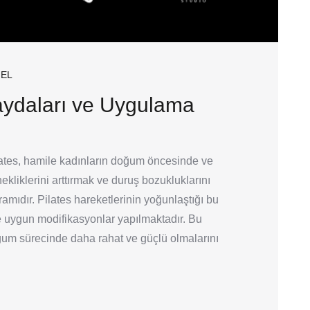
EL
Faydaları ve Uygulama
lates, hamile kadınların doğum öncesinde ve
kliklerini arttırmak ve duruş bozukluklarını
ramıdır. Pilates hareketlerinin yoğunlaştığı bu
 uygun modifikasyonlar yapılmaktadır. Bu
ğum sürecinde daha rahat ve güçlü olmalarını