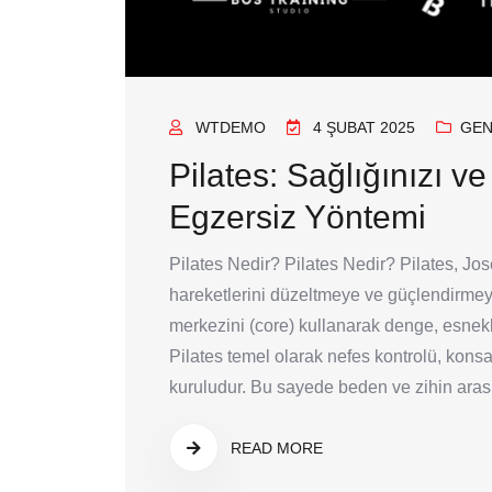
WTDEMO
4 ŞUBAT 2025
GEN
Pilates: Sağlığınızı 
Egzersiz Yöntemi
Pilates Nedir? Pilates Nedir? Pilates, Jos
hareketlerini düzeltmeye ve güçlendirmey
merkezini (core) kullanarak denge, esnekl
Pilates temel olarak nefes kontrolü, kons
kuruludur. Bu sayede beden ve zihin arasın
READ MORE