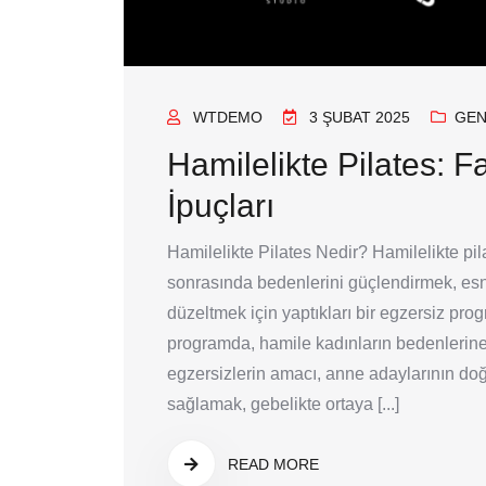
WTDEMO
3 ŞUBAT 2025
GEN
Hamilelikte Pilates: 
İpuçları
Hamilelikte Pilates Nedir? Hamilelikte pi
sonrasında bedenlerini güçlendirmek, esne
düzeltmek için yaptıkları bir egzersiz prog
programda, hamile kadınların bedenlerine
egzersizlerin amacı, anne adaylarının do
sağlamak, gebelikte ortaya [...]
READ MORE