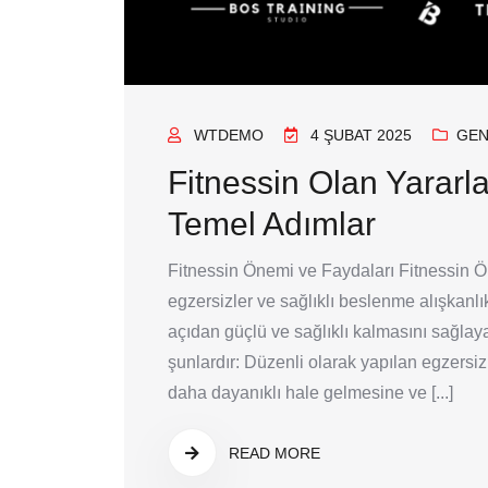
WTDEMO
4 ŞUBAT 2025
GEN
Fitnessin Olan Yararla
Temel Adımlar
Fitnessin Önemi ve Faydaları Fitnessin Ö
egzersizler ve sağlıklı beslenme alışkanlı
açıdan güçlü ve sağlıklı kalmasını sağlaya
şunlardır: Düzenli olarak yapılan egzersi
daha dayanıklı hale gelmesine ve [...]
READ MORE