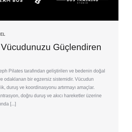
EL
ve Vücudunuzu Güçlendiren
eph Pilates tarafından geliştirilen ve bedenin doğal
e odaklanan bir egzersiz sistemidir. Vücudun
ik, duruş ve koordinasyonu artırmayı amaçlar.
antrasyon, doğru duruş ve akıcı hareketler üzerine
da [...]