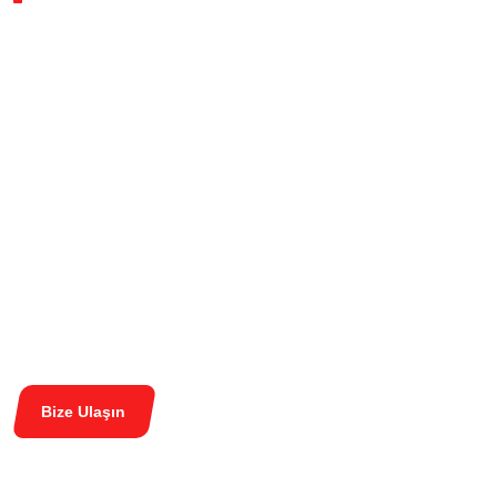
Fitness ve
Pilatese Dair
Her şey
Burada
Bize Ulaşın