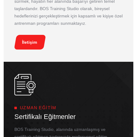
sürmek, hayatın her alanında başarıyı getiren temel
taşlardandır. BOS Training Studio olarak, bireysel
hedeflerinizi gerçekleştirmek için kapsamlı ve kişiye özel
antrenman programları sunmaktayız.
İletişim
UZMAN EĞITIM
Sertifikalı Eğitmenler
BOS Training Studio, alanında uzmanlaşmış ve
sertifikalı eğitmen kadrosuyla profesyonel eğitim