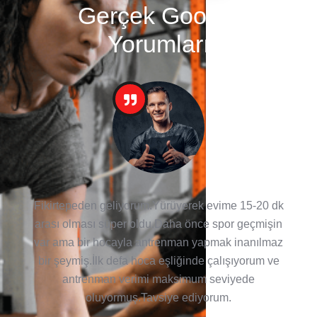
Gerçek Google
Yorumları
Fikirtepeden geliyorum.Yürüyerek evime 15-20 dk
arası olması süper oldu.Daha önce spor geçmişin
var ama bir hocayla antrenman yapmak inanılmaz
bir şeymiş.İlk defa hoca eşliğinde çalışıyorum ve
antrenman verimi maksimum seviyede
oluyormuş.Tavsiye ediyorum.