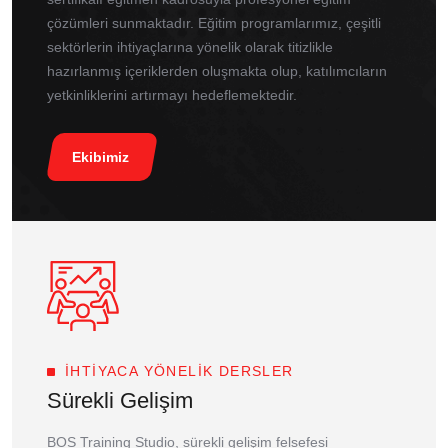
çözümleri sunmaktadır. Eğitim programlarımız, çeşitli
sektörlerin ihtiyaçlarına yönelik olarak titizlikle
hazırlanmış içeriklerden oluşmakta olup, katılımcıların
yetkinliklerini artırmayı hedeflemektedir.
Ekibimiz
İHTIYACA YÖNELIK DERSLER
Sürekli Gelişim
BOS Training Studio, sürekli gelişim felsefesi