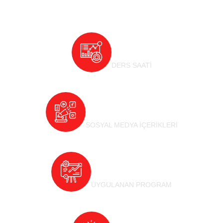
56
K
DERS SAATİ
3
K
SOSYAL MEDYA İÇERİKLERİ
536
UYGULANAN PROGRAM