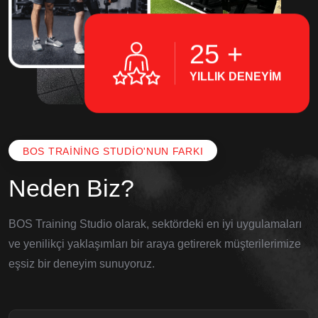
25
+
YILLIK DENEYIM
BOS TRAINING STUDIO'NUN FARKI
Neden Biz?
BOS Training Studio olarak, sektördeki en iyi uygulamaları
ve yenilikçi yaklaşımları bir araya getirerek müşterilerimize
eşsiz bir deneyim sunuyoruz.