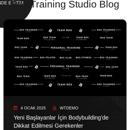
Bos Training Studio Blog
NDE EĞITIM
4 OCAK 2025
WTDEMO
Yeni Başlayanlar İçin Bodybuilding’de
Dikkat Edilmesi Gerekenler