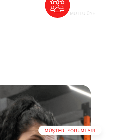
36
K
MUTLU ÜYE
MÜŞTERI YORUMLARI