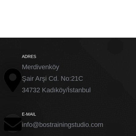
ADRES
Merdivenköy
Şair Arşi Cd. No:21C
34732 Kadıköy/İstanbul
E-MAIL
info@bostrainingstudio.com